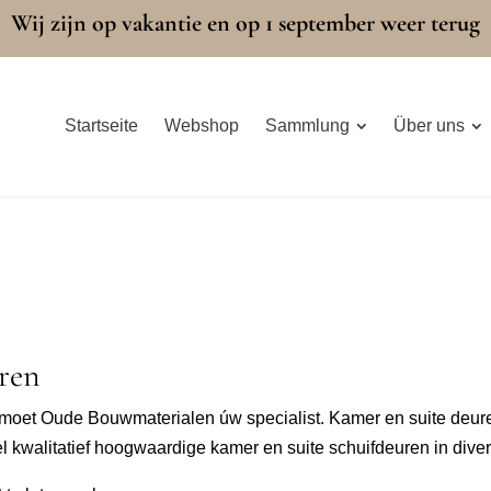
Wij zijn op vakantie en op 1 september weer terug
Startseite
Webshop
Sammlung
Über uns
üren
mmoet Oude Bouwmaterialen úw specialist. Kamer en suite deu
el kwalitatief hoogwaardige kamer en suite schuifdeuren in div