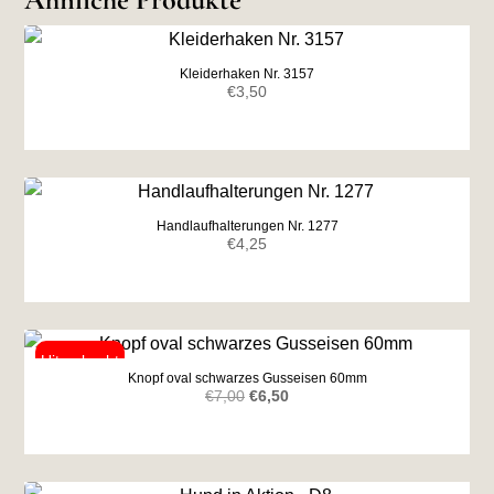
Kleiderhaken Nr. 3157
€
3,50
Handlaufhalterungen Nr. 1277
€
4,25
Knopf oval schwarzes Gusseisen 60mm
Ursprünglicher
Aktueller
€
7,00
€
6,50
Preis
Preis
war:
ist:
€7,00
€6,50.