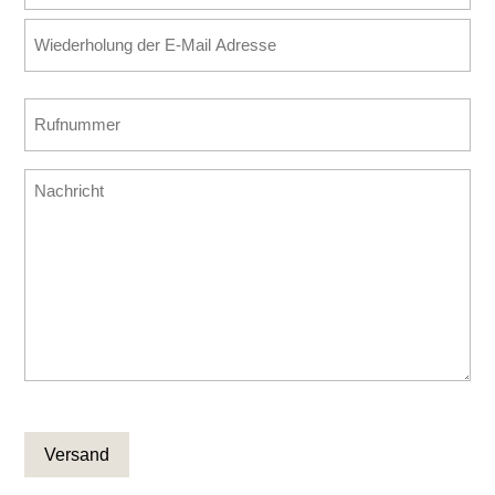
Mail
E-
Adresse
Mail
(erforderlich)
eingeben
E-
Rufnummer
Mail
(erforderlich)
bestätigen
Nachricht
CAPTCHA