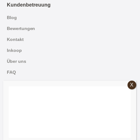
Kundenbetreuung
Blog
Bewertungen
Kontakt
Inkoop
Über uns
FAQ
English
© 2026 Mammoet Oude Bouwmaterialen
Dutch
Allgemeine Bedingungen und Konditionen
German