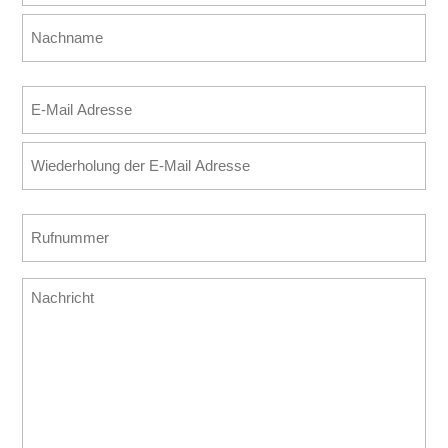
Vorname
Nachname
E-
Mail
E-
Adresse
Mail
(erforderlich)
eingeben
E-
Rufnummer
Mail
(erforderlich)
bestätigen
Nachricht