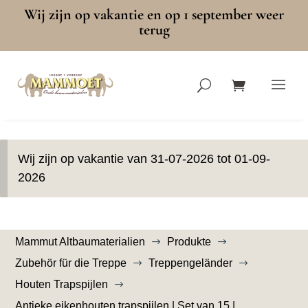
Wij zijn op vakantie en op 1 september weer
terug
Wij zijn op vakantie van 31-07-2026 tot 01-09-
2026
Mammut Altbaumaterialien
Produkte
$
$
Zubehör für die Treppe
Treppengeländer
$
$
Houten Trapspijlen
$
Antieke eikenhouten trapspijlen | Set van 15 |