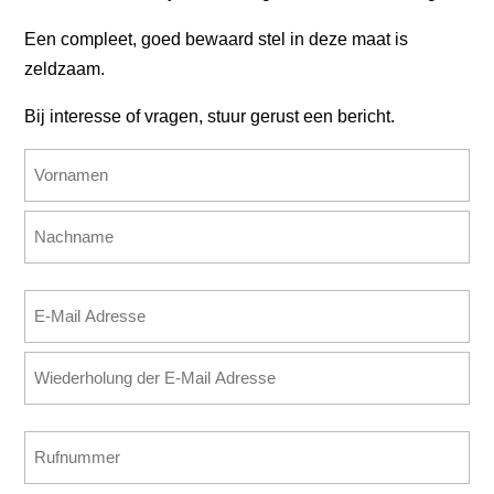
Een compleet, goed bewaard stel in deze maat is
zeldzaam.
Bij interesse of vragen, stuur gerust een bericht.
Name
(erforderlich)
Vorname
Nachname
E-
Mail
E-
Adresse
Mail
(erforderlich)
eingeben
E-
Rufnummer
Mail
(erforderlich)
bestätigen