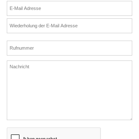
E-
Mail
E-
Adresse
Mail
(erforderlich)
eingeben
E-
Rufnummer
Mail
(erforderlich)
bestätigen
Nachricht
CAPTCHA