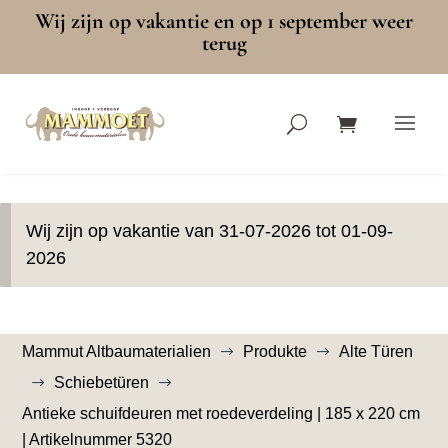
Wij zijn op vakantie en op 1 september weer
terug
Wij zijn op vakantie van 31-07-2026 tot 01-09-
2026
Mammut Altbaumaterialien
Produkte
Alte Türen
$
$
Schiebetüren
$
$
Antieke schuifdeuren met roedeverdeling | 185 x 220 cm
| Artikelnummer 5320