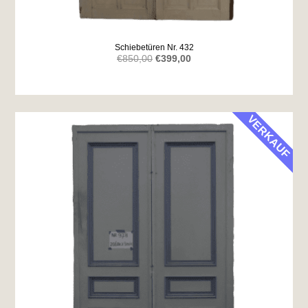
Schiebetüren Nr. 432
Ursprünglicher
Aktueller
€
850,00
€
399,00
Preis
Preis
war:
ist:
€850,00
€399,00.
VERKAUF