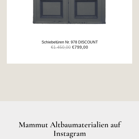
Schiebetüren Nr. 978 DISCOUNT
Ursprünglicher
Aktueller
€
1.450,00
€
799,00
Preis
Preis
war:
ist:
€1.450,00
€799,00.
Mammut Altbaumaterialien auf
Instagram