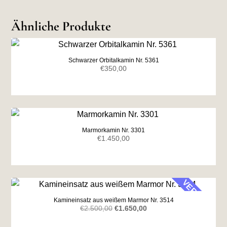
Ähnliche Produkte
Schwarzer Orbitalkamin Nr. 5361
€
350,00
Marmorkamin Nr. 3301
€
1.450,00
VERKAUF
Kamineinsatz aus weißem Marmor Nr. 3514
Ursprünglicher
Aktueller
€
2.500,00
€
1.650,00
Preis
Preis