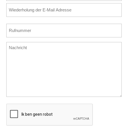
E-
Adresse
Mail
(erforderlich)
eingeben
E-
Rufnummer
Mail
(erforderlich)
bestätigen
Nachricht
CAPTCHA