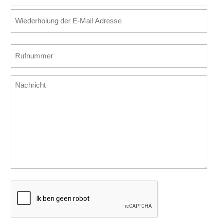
Mail
E-
Adresse
Mail
(erforderlich)
eingeben
E-
Rufnummer
Mail
(erforderlich)
bestätigen
Nachricht
CAPTCHA