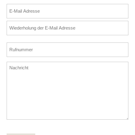
Nachname
E-
Mail
E-
Adresse
Mail
(erforderlich)
eingeben
E-
Rufnummer
Mail
(erforderlich)
bestätigen
Nachricht
CAPTCHA