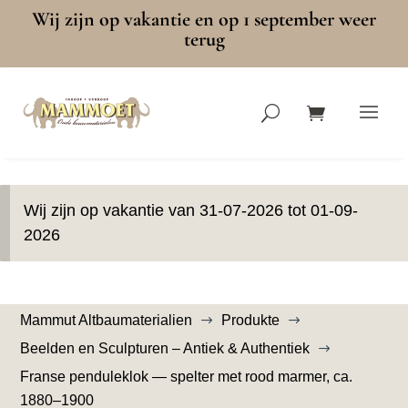
Wij zijn op vakantie en op 1 september weer
terug
Wij zijn op vakantie van 31-07-2026 tot 01-09-
2026
Mammut Altbaumaterialien
Produkte
$
$
Beelden en Sculpturen – Antiek & Authentiek
$
Franse penduleklok — spelter met rood marmer, ca.
1880–1900