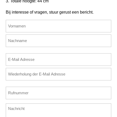
3. Totale hoogte: 44 cm
Bij interesse of vragen, stuur gerust een bericht.
Name
(erforderlich)
Vorname
Nachname
E-
Mail
E-
Adresse
Mail
(erforderlich)
eingeben
E-
Rufnummer
Mail
(erforderlich)
bestätigen
Nachricht