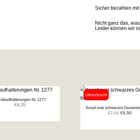
Sicher bezahlen mi
Nicht ganz das, was
Leider können wir nic
dlaufhalterungen Nr. 1277
€
4,25
Knopf oval schwarzes Gussei
Ursprüngl
Aktu
€
7,00
€
6,50
Preis
Prei
war:
ist:
€7,00
€6,5