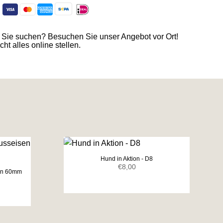
t
 Sie suchen? Besuchen Sie unser Angebot vor Ort!
ht alles online stellen.
Hund in Aktion - D8
€
8,00
sen 60mm
icher
eller
s
0.