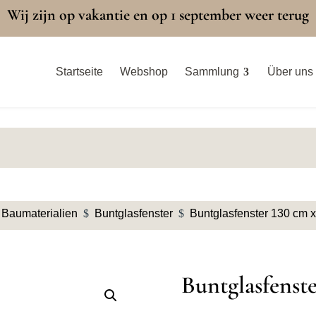
Wij zijn op vakantie en op 1 september weer terug
Startseite
Webshop
Sammlung
Über uns
Baumaterialien
$
Buntglasfenster
$
Buntglasfenster 130 cm x
Buntglasfenste