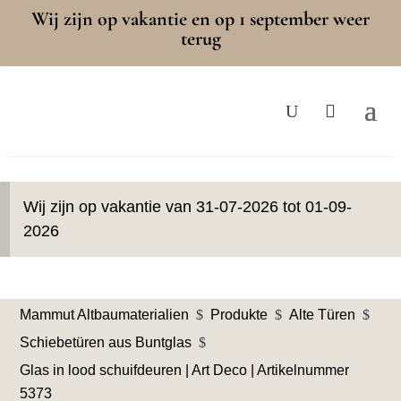
Wij zijn op vakantie en op 1 september weer
terug
Wij zijn op vakantie van 31-07-2026 tot 01-09-
2026
Mammut Altbaumaterialien
$
Produkte
$
Alte Türen
$
Schiebetüren aus Buntglas
$
Glas in lood schuifdeuren | Art Deco | Artikelnummer
5373