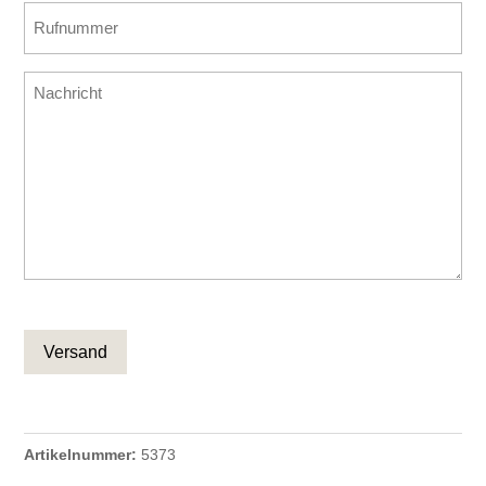
Rufnummer
Mail
(erforderlich)
bestätigen
Nachricht
CAPTCHA
Artikelnummer:
5373