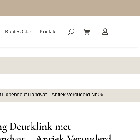
Buntes Glas
Kontakt
t Ebbenhout Handvat – Antiek Verouderd Nr 06
ng Deurklink met
ndvat – Antiek Verouderd