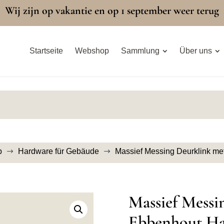
Wij zijn op vakantie en op 1 september weer terug
Startseite
Webshop
Sammlung
Über uns
p
Hardware für Gebäude
Massief Messing Deurklink me
$
$
Massief Messi
Ebbenhout Ha