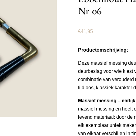
Nr 06
€
41,95
Productomschrijving:
Deze massief messing deurk
deurbeslag voor wie kiest v
combinatie van verouderd 
tijdloos, klassiek karakter 
Massief messing – eerlijk
massief messing en heeft e
levend materiaal: door de n
elk exemplaar uniek maken
van elkaar verschillen in ti