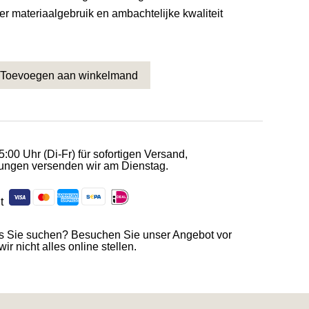
er materiaalgebruik en ambachtelijke kwaliteit
Toevoegen aan winkelmand
g Deurklink met Ebbenhout Handvat – Antiek Verouderd Nr 06
5:00 Uhr (Di-Fr) für sofortigen Versand,
ngen versenden wir am Dienstag.
it
as Sie suchen? Besuchen Sie unser Angebot vor
ir nicht alles online stellen.