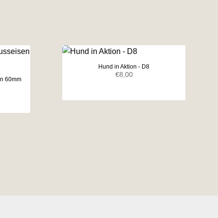
Hund in Aktion - D8
€
8,00
sen 60mm
icher
eller
s
0.