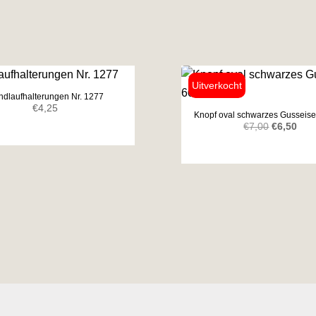
dlaufhalterungen Nr. 1277
€
4,25
Knopf oval schwarzes Gussei
Ursprüngl
Aktu
€
7,00
€
6,50
Preis
Prei
war:
ist:
€7,00
€6,5