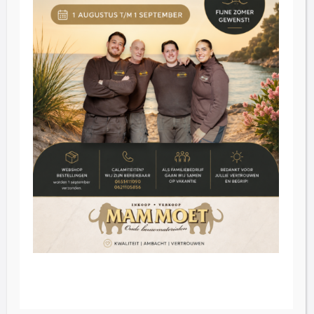
Kundenbetreuung
Blog
Bewertungen
Kontakt
Inkoop
Über uns
FAQ
English
© 2026 Mammoet Oude Bouwmaterialen
Dutch
Allgemeine Bedingungen und Konditionen
German