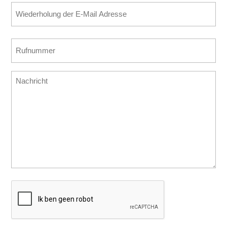
E-
Adresse
Mail
(erforderlich)
eingeben
E-
Rufnummer
Mail
(erforderlich)
bestätigen
Nachricht
CAPTCHA