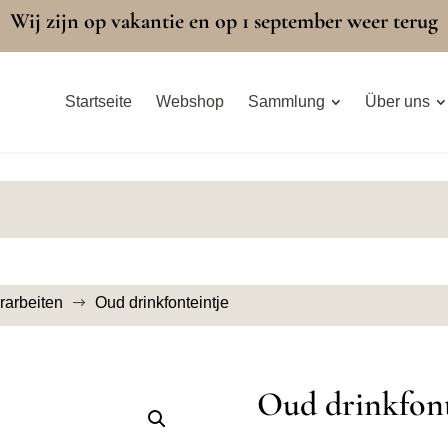
Wij zijn op vakantie en op 1 september weer terug
Startseite
Webshop
Sammlung
Über uns
arbeiten
Oud drinkfonteintje
$
Oud drinkfont