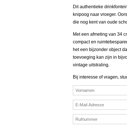
Dit authentieke drinkfontei
knipoog naar vroeger. Oorsp
die nog kent van oude sch
Met een afmeting van 34 cm
compact en ruimtebespare
het een bijzonder object da
toevoeging kan zijn in bij
vintage uitstraling.
Bij interesse of vragen, stu
Name
(erforderlich)
Vorname
E-
Mail
E-
Rufnummer
Adresse
Mail
(erforderlich)
(erforderlich)