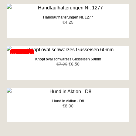
Handlaufhalterungen Nr. 1277
€
4,25
Knopf oval schwarzes Gusseisen 60mm
Ursprünglicher
Aktueller
€
7,00
€
6,50
Preis
Preis
war:
ist:
€7,00
€6,50.
Hund in Aktion - D8
€
8,00