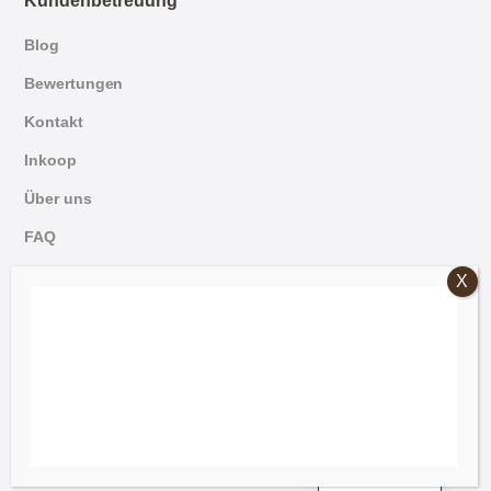
Kundenbetreuung
Blog
Bewertungen
Kontakt
Inkoop
Über uns
FAQ
English
© 2026 Mammoet Oude Bouwmaterialen
Dutch
Allgemeine Bedingungen und Konditionen
German