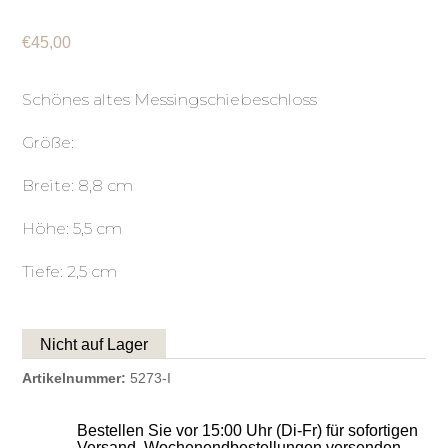
€
45,00
Schönes altes Messingschiebeschloss
Größe:
Breite: 8,8 cm
Höhe: 5,5 cm
Tiefe: 2,5 cm
Nicht auf Lager
Artikelnummer:
5273-I
Bestellen Sie vor 15:00 Uhr (Di-Fr) für sofortigen
Versand, Wochenendbestellungen versenden