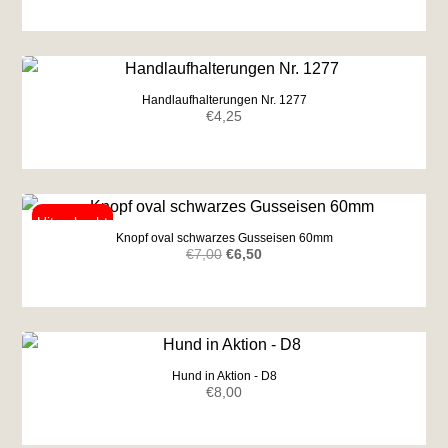
Handlaufhalterungen Nr. 1277
€
4,25
Knopf oval schwarzes Gusseisen 60mm
Ursprünglicher
Aktueller
€
7,00
€
6,50
Preis
Preis
war:
ist:
€7,00
€6,50.
Hund in Aktion - D8
€
8,00