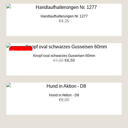
Handlaufhalterungen Nr. 1277
€
4,25
Knopf oval schwarzes Gusseisen 60mm
Ursprünglicher
Aktueller
€
7,00
€
6,50
Preis
Preis
war:
ist:
€7,00
€6,50.
Hund in Aktion - D8
€
8,00