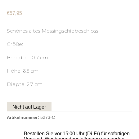
€
57,95
Schönes altes Messingschiebeschloss
Größe:
Breedte: 10.7 cm
Höhe: 6,5 cm
Diepte: 2.7 cm
Nicht auf Lager
Artikelnummer:
5273-C
Bestellen Sie vor 15:00 Uhr (Di-Fr) für sofortigen
Versand, Wochenendbestellungen versenden