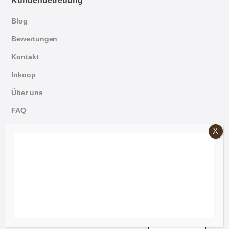
Kundenbetreuung
Blog
Bewertungen
Kontakt
Inkoop
Über uns
FAQ
English
© 2026 Mammoet Oude Bouwmaterialen
Dutch
Allgemeine Bedingungen und Konditionen
German