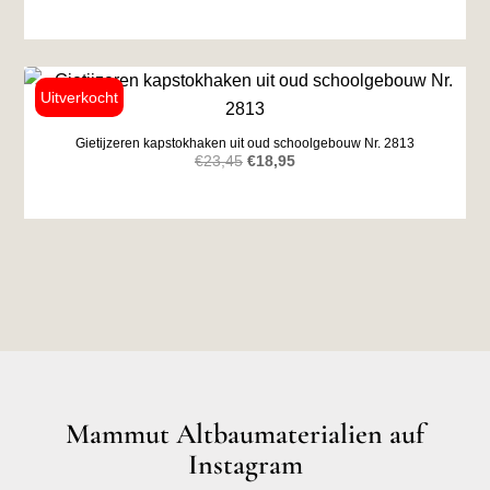
Preis
Preis
war:
ist:
€50,00
€12,50.
Gietijzeren kapstokhaken uit oud schoolgebouw Nr. 2813
Ursprünglicher
Aktueller
€
23,45
€
18,95
Preis
Preis
war:
ist:
€23,45
€18,95.
Mammut Altbaumaterialien auf
Instagram