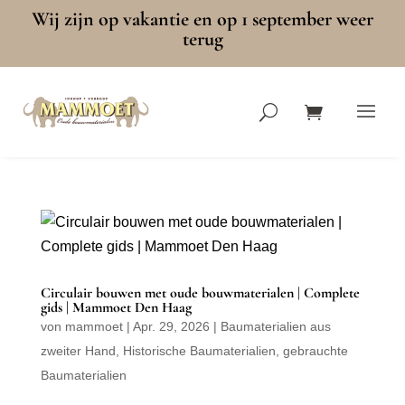
Wij zijn op vakantie en op 1 september weer
terug
Circulair bouwen met oude bouwmaterialen | Complete
gids | Mammoet Den Haag
von
mammoet
|
Apr. 29, 2026
|
Baumaterialien aus
zweiter Hand
,
Historische Baumaterialien
,
gebrauchte
Baumaterialien