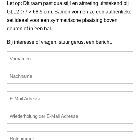
Let op: Dit raam past qua stijl en afmeting uitstekend bij
GL12 (77 × 68,5 cm). Samen vormen ze een authentieke
set ideaal voor een symmetrische plaatsing boven
deuren of in een hal.
Bij interesse of vragen, stuur gerust een bericht.
Name
(erforderlich)
Vorname
Nachname
E-
Mail
E-
Adresse
Mail
(erforderlich)
eingeben
E-
Rufnummer
Mail