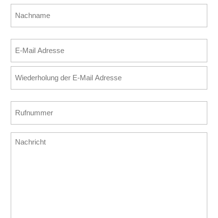
Vorname
Nachname
E-
Mail
E-
Adresse
Mail
(erforderlich)
eingeben
E-
Rufnummer
Mail
(erforderlich)
bestätigen
Nachricht