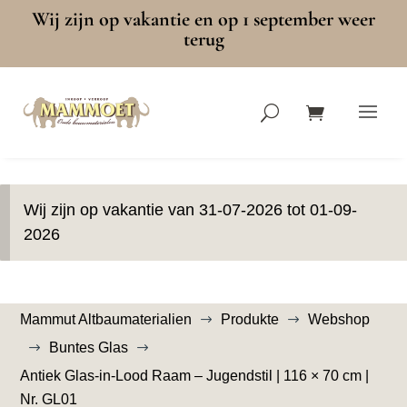
Wij zijn op vakantie en op 1 september weer
terug
Wij zijn op vakantie van 31-07-2026 tot 01-09-
2026
Mammut Altbaumaterialien
Produkte
Webshop
$
$
Buntes Glas
$
$
Antiek Glas-in-Lood Raam – Jugendstil | 116 × 70 cm |
Nr. GL01