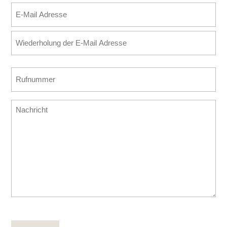
E-
Mail
E-
Adresse
Mail
(erforderlich)
eingeben
E-
Rufnummer
Mail
(erforderlich)
bestätigen
Nachricht
CAPTCHA