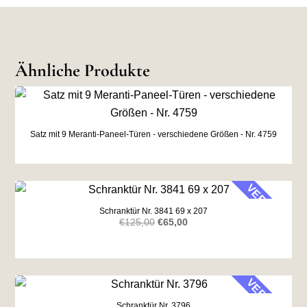
Ähnliche Produkte
Satz mit 9 Meranti-Paneel-Türen - verschiedene Größen - Nr. 4759
VERKAUF
Schranktür Nr. 3841 69 x 207
Ursprünglicher
Aktueller
€
125,00
€
65,00
Preis
Preis
war:
ist:
€125,00
€65,00.
VERKAUF
Schranktür Nr. 3796