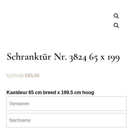
Schranktür Nr. 3824 65 x 199
Ursprünglicher
Aktueller
€
125,00
€
65,00
Preis
Preis
war:
ist:
Kastdeur 65 cm breed x 199.5 cm hoog
€125,00
€65,00.
Name
(erforderlich)
Vorname
Nachname