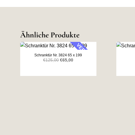
Ähnliche Produkte
VERKAUF
Schranktür Nr. 3824 65 x 199
Ursprünglicher
Aktueller
€
125,00
€
65,00
Preis
Preis
war:
ist:
€125,00
€65,00.