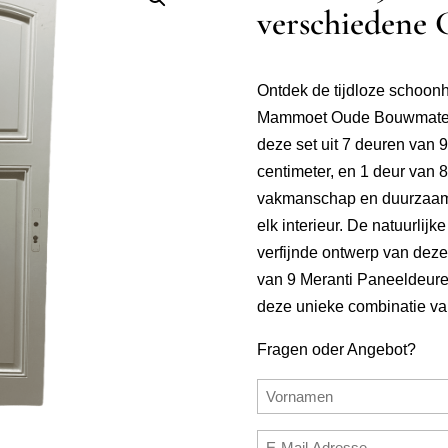
verschiedene 
Ontdek de tijdloze schoonh
Mammoet Oude Bouwmateria
deze set uit 7 deuren van 9
centimeter, en 1 deur van
vakmanschap en duurzaamhe
elk interieur. De natuurlijk
verfijnde ontwerp van deze 
van 9 Meranti Paneeldeuren”
deze unieke combinatie van s
Fragen oder Angebot?
Name
(erforderlich)
Vorname
E-