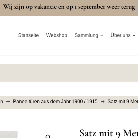
Wij zijn op vakantie en op 1 september weer terug
Startseite
Webshop
Sammlung
Über uns
en
Paneeltüren aus dem Jahr 1900 / 1915
Satz mit 9 Me
$
$
Satz mit 9 Me