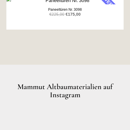
VERKAUF
Paneeltüren Nr. 3098
Ursprünglicher
Aktueller
€
225,00
€
175,00
Preis
Preis
war:
ist:
€225,00
€175,00.
Mammut Altbaumaterialien auf
Instagram