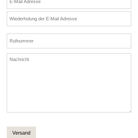
Mail
E-
Adresse
Mail
(erforderlich)
eingeben
E-
Rufnummer
Mail
(erforderlich)
bestätigen
Nachricht
CAPTCHA