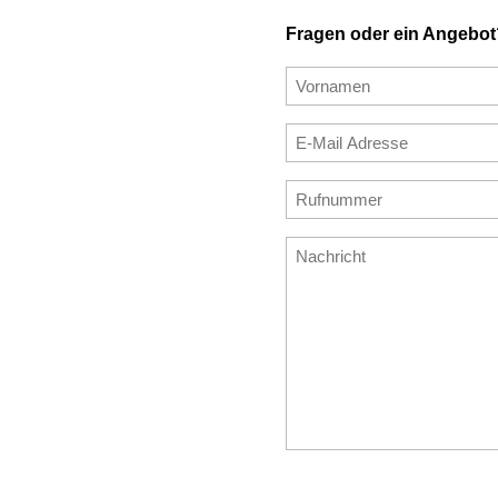
Fragen oder ein Angebot
Name
(erforderlich)
Vorname
E-
Mail
E-
Rufnummer
Adresse
Mail
(erforderlich)
(erforderlich)
eingeben
Nachricht
CAPTCHA